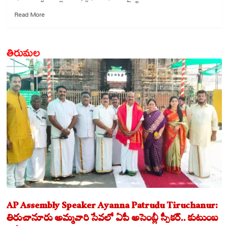
Read
Read More
more
about
నీటిని
తిరుమల
అడ్డుకుంటే
మీ
ఊపిరి
ఆపేస్తాం:
పాక్
ISPR
చీఫ్
కారుకూతలు
AP Assembly Speaker Ayanna Patrudu Tiruchanur:
తిరుచానూరు అమ్మవారి సేవలో ఏపీ అసెంబ్లీ స్పీకర్.. కుటుంబ