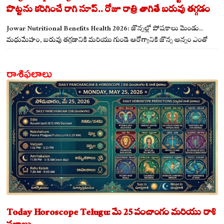
పొట్టను కరిగించే రాగి సూప్.. రోజూ రాత్రి తాగితే బరువు తగ్గడం
ఖాయం!
Jowar Nutritional Benefits Health 2026: జొన్నల్లో పోషకాలు మెండు..
మధుమేహం, బరువు తగ్గడానికి మరియు గుండె ఆరోగ్యానికి జొన్న అన్నం ఎంతో
మేలు!
రాశిఫలాలు
Today Horoscope Telugu: మే 25 పంచాంగం మరియు రాశి