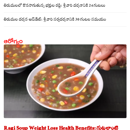
సమేతంగా దర్శించుకున్న అయ్యన్నపాత్రుడు!
తిరుమలలో కొనసాగుతున్న భక్తుల రద్దీ: శ్రీవారి దర్శనానికి 24 గంటలు
తిరుమల దర్శన అప్‌డేట్: శ్రీవారి సర్వదర్శనానికి 30 గంటల సమయం
ఆరోగ్యం
Ragi Soup Weight Loss Health Benefits: గుట్టలాంటి