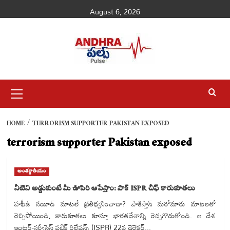
Skip
August 6, 2026
to
content
Primary
Menu
HOME
TERRORISM SUPPORTER PAKISTAN EXPOSED
terrorism supporter Pakistan exposed
అంతర్జాతీయం
నీటిని అడ్డుకుంటే మీ ఊపిరి ఆపేస్తాం: పాక్ ISPR చీఫ్ కారుకూతలు
హఫీజ్ సయీద్ మాటలే ప్రతిధ్వనించాడా? పాకిస్తాన్ మరోమారు మాటలతో
రెచ్చిపోయింది, కారుకూతలు కూస్తూ భారతదేశాన్ని రెచ్చగొడుతోంది. ఆ దేశ
ఇంటర్-సర్వీసెస్ పబ్లిక్ రిలేషన్స్ (ISPR) 22వ డైరెక్టర్...