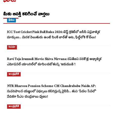
ఫలాలు
మీకు ఆసక్తి కలిగించే వార్తలు
క్రీడలు
ICC Test Cricket Pink Ball Rules 2026: టెస్ట్ క్రికెట్‌లో ఐసీసీ విప్లవాత్మక
మార్పులు.. మసక వెలుతురు ఉంటే పింక్ బాల్‌తో ఆట, ఫీల్డ్‌లోకి కోచ్‌లు!
సినిమా
Ravi Teja Irumudi Movie Shiva Nirvana: రవితేజని సరికొత్త ఆధ్యాత్మిక
ఎమోషనల్ యాంగిల్‌లో చూపించబోతున్న ‘ఇరుముడి`!
ఆంధ్రప్రదేశ్
NTR Bharosa Pension Scheme CM Chandrababu Naidu AP:
సుపరిపాలన యజ్ఞంలో విఘ్నాలు కలిగిస్తున్న వైసీపీ.. తుని ‘పేదల సేవలో’
వేదికగా సీఎం చంద్రబాబు ధ్వజం!
ఆంధ్రప్రదేశ్