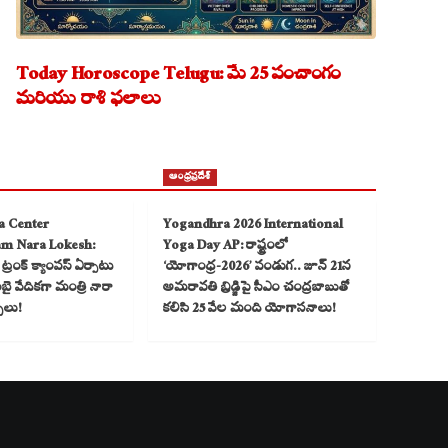
Today Horoscope Telugu: మే 25 పంచాంగం
మరియు రాశి ఫలాలు
ఆంధ్రప్రదేశ్
a Center
Yogandhra 2026 International
am Nara Lokesh:
Yoga Day AP: రాష్ట్రంలో
్రంక్ క్యాంపస్ ఏర్పాటు
‘యోగాంధ్ర-2026’ పండుగ.. జూన్ 21న
 వేదికగా మంత్రి నారా
అమరావతి బ్రిడ్జిపై సీఎం చంద్రబాబుతో
్చలు!
కలిసి 25 వేల మంది యోగాసనాలు!