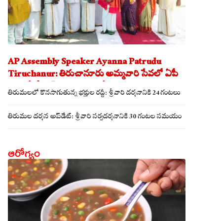
AP Assembly Speaker Ayanna Patrudu
Tiruchanur: తిరుచానూరు అమ్మవారి సేవలో ఏపీ
అసెంబ్లీ స్పీకర్.. కుటుంబ సమేతంగా దర్శించుకున్న
తిరుమలలో కొనసాగుతున్న భక్తుల రద్దీ: శ్రీవారి దర్శనానికి 24 గంటలు
అయ్యన్నపాత్రుడు!
తిరుమల దర్శన అప్‌డేట్: శ్రీవారి సర్వదర్శనానికి 30 గంటల సమయం
ఆరోగ్యం