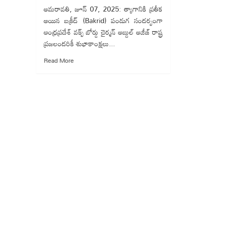
అమరావతి, జూన్ 07, 2025: త్యాగానికి ప్రతీక
అయిన బక్రీద్ (Bakrid) పండుగ సందర్భంగా
ఆంధ్రప్రదేశ్ వక్ఫ్ బోర్డు చైర్మన్ అబ్దుల్ అజీజ్ రాష్ట్ర
ప్రజలందరికీ శుభాకాంక్షలు...
Read
Read More
more
about
త్యాగానికి
ప్రతీక
బక్రీద్:
అబ్దుల్
అజీజ్
ఆకాంక్ష