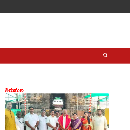
తిరుమల