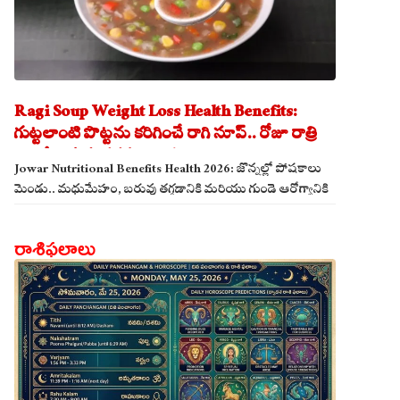
Ragi Soup Weight Loss Health Benefits:
గుట్టలాంటి పొట్టను కరిగించే రాగి సూప్.. రోజూ రాత్రి
తాగితే బరువు తగ్గడం ఖాయం!
Jowar Nutritional Benefits Health 2026: జొన్నల్లో పోషకాలు
మెండు.. మధుమేహం, బరువు తగ్గడానికి మరియు గుండె ఆరోగ్యానికి
జొన్న అన్నం ఎంతో మేలు!
రాశిఫలాలు