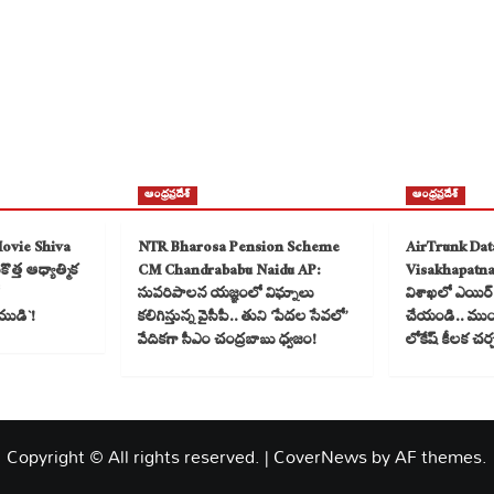
ఆంధ్రప్రదేశ్
ఆంధ్రప్రదేశ్
Movie Shiva
NTR Bharosa Pension Scheme
AirTrunk Dat
త్త ఆధ్యాత్మిక
CM Chandrababu Naidu AP:
Visakhapatn
సుపరిపాలన యజ్ఞంలో విఘ్నాలు
విశాఖలో ఎయిర్ ట
ముడి`!
కలిగిస్తున్న వైసీపీ.. తుని ‘పేదల సేవలో’
చేయండి.. ముంబై
వేదికగా సీఎం చంద్రబాబు ధ్వజం!
లోకేష్ కీలక చర
Copyright © All rights reserved.
|
CoverNews
by AF themes.