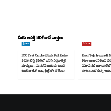
మీకు ఆసక్తి కలిగించే వార్తలు
క్రీడలు
సినిమా
ICC Test Cricket Pink Ball Rules
Ravi Teja Irumudi 
2026: టెస్ట్ క్రికెట్‌లో ఐసీసీ విప్లవాత్మక
Nirvana: రవితేజని సరికొ
మార్పులు.. మసక వెలుతురు ఉంటే
ఎమోషనల్ యాంగిల్‌లో
పింక్ బాల్‌తో ఆట, ఫీల్డ్‌లోకి కోచ్‌లు!
చూపించబోతున్న ‘ఇరు