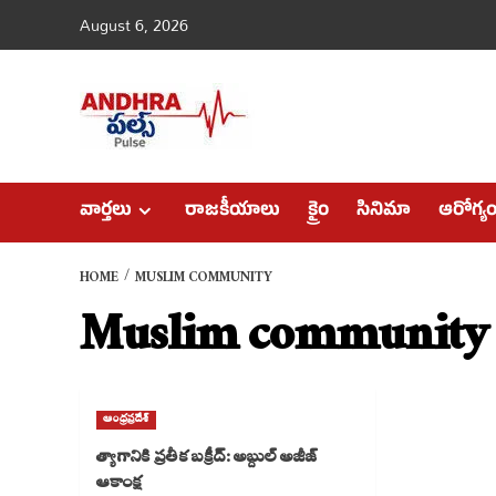
Skip
August 6, 2026
to
content
వార్తలు
రాజకీయాలు
క్రైం
సినిమా
ఆరోగ్య
HOME
MUSLIM COMMUNITY
Muslim community
ఆంధ్రప్రదేశ్
త్యాగానికి ప్రతీక బక్రీద్: అబ్దుల్ అజీజ్
ఆకాంక్ష