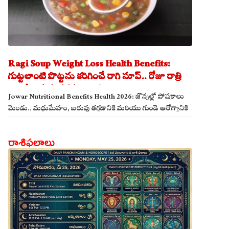
Ragi Soup Weight Loss Health Benefits:
గుట్టలాంటి పొట్టను కరిగించే రాగి సూప్.. రోజూ రాత్రి
తాగితే బరువు తగ్గడం ఖాయం!
Jowar Nutritional Benefits Health 2026: జొన్నల్లో పోషకాలు
మెండు.. మధుమేహం, బరువు తగ్గడానికి మరియు గుండె ఆరోగ్యానికి
జొన్న అన్నం ఎంతో మేలు!
రాశిఫలాలు