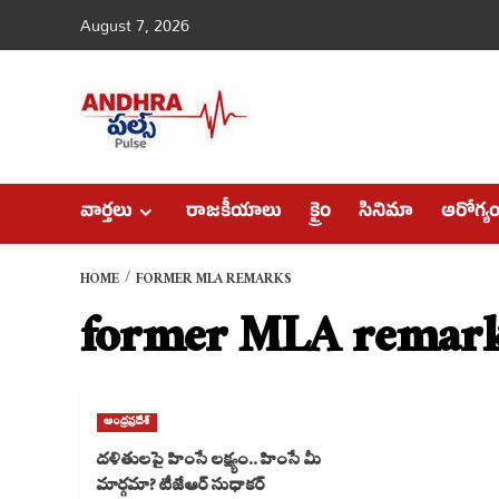
Skip
August 7, 2026
to
content
వార్తలు
రాజకీయాలు
క్రైం
సినిమా
ఆరోగ్య
HOME
FORMER MLA REMARKS
former MLA remar
ఆంధ్రప్రదేశ్
దళితులపై హింసే లక్ష్యం.. హింసే మీ
మార్గమా? టీజేఆర్ సుధాకర్