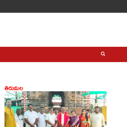
తిరుమల