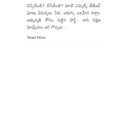
చెప్పేదేంటి? చేసేదేంటి? మాజీ ఎమ్మెల్యే టీజేఆర్
ఘాటు విమర్శలు పేద, బడుగు, బలహీన వర్గాల
అభ్యున్నతి కోసం పెట్టిన పార్టీ.. వారి రక్షణ
మాధ్యేయం అని గొప్పలు...
Read
Read More
more
about
దళితులపై
హింసే
లక్ష్యం..
హింసే
మీ
మార్గమా?
టీజేఆర్
సుధాకర్