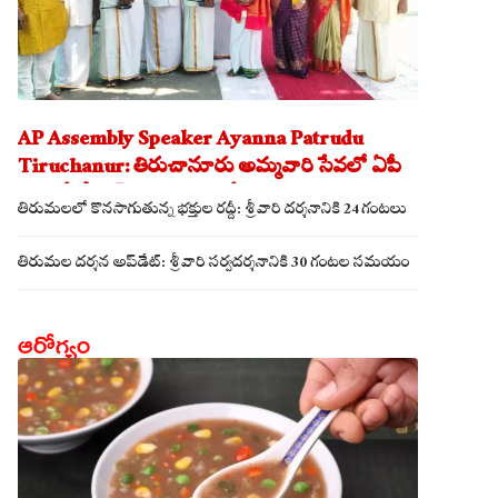
AP Assembly Speaker Ayanna Patrudu
Tiruchanur: తిరుచానూరు అమ్మవారి సేవలో ఏపీ
అసెంబ్లీ స్పీకర్.. కుటుంబ సమేతంగా దర్శించుకున్న
తిరుమలలో కొనసాగుతున్న భక్తుల రద్దీ: శ్రీవారి దర్శనానికి 24 గంటలు
అయ్యన్నపాత్రుడు!
తిరుమల దర్శన అప్‌డేట్: శ్రీవారి సర్వదర్శనానికి 30 గంటల సమయం
ఆరోగ్యం