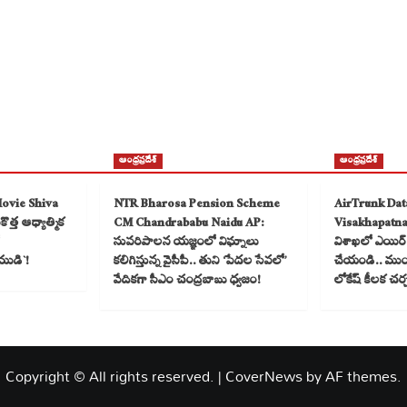
ఆంధ్రప్రదేశ్
ఆంధ్రప్రదేశ్
Movie Shiva
NTR Bharosa Pension Scheme
AirTrunk Dat
త్త ఆధ్యాత్మిక
CM Chandrababu Naidu AP:
Visakhapatn
సుపరిపాలన యజ్ఞంలో విఘ్నాలు
విశాఖలో ఎయిర్ ట
ముడి`!
కలిగిస్తున్న వైసీపీ.. తుని ‘పేదల సేవలో’
చేయండి.. ముంబై
వేదికగా సీఎం చంద్రబాబు ధ్వజం!
లోకేష్ కీలక చర
Copyright © All rights reserved.
|
CoverNews
by AF themes.