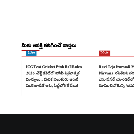
మీకు ఆసక్తి కలిగించే వార్తలు
క్రీడలు
సినిమా
ICC Test Cricket Pink Ball Rules
Ravi Teja Irumudi 
2026: టెస్ట్ క్రికెట్‌లో ఐసీసీ విప్లవాత్మక
Nirvana: రవితేజని సరికొ
మార్పులు.. మసక వెలుతురు ఉంటే
ఎమోషనల్ యాంగిల్‌లో
పింక్ బాల్‌తో ఆట, ఫీల్డ్‌లోకి కోచ్‌లు!
చూపించబోతున్న ‘ఇరు