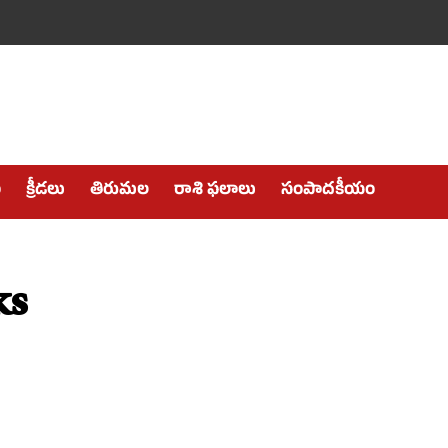
ం
క్రీడలు
తిరుమల
రాశి ఫలాలు
సంపాదకీయం
ks