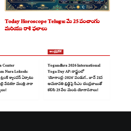
Today Horoscope Telugu: మే 25 పంచాంగం
మరియు రాశి ఫలాలు
ఆంధ్రప్రదేశ్
a Center
Yogandhra 2026 International
am Nara Lokesh:
Yoga Day AP: రాష్ట్రంలో
్రంక్ క్యాంపస్ ఏర్పాటు
‘యోగాంధ్ర-2026’ పండుగ.. జూన్ 21న
 వేదికగా మంత్రి నారా
అమరావతి బ్రిడ్జిపై సీఎం చంద్రబాబుతో
్చలు!
కలిసి 25 వేల మంది యోగాసనాలు!